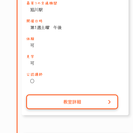
最寄りの交通機関
旭川駅
開催日時
第1週土曜 午後
体験
可
見学
可
公認講師
〇
教室詳細