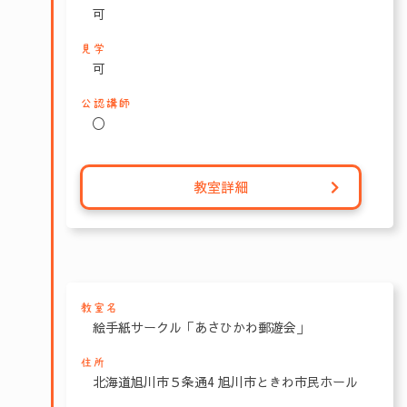
可
見学
可
公認講師
〇
教室詳細
教室名
絵手紙サークル「あさひかわ郵遊会」
住所
北海道旭川市５条通4 旭川市ときわ市民ホール