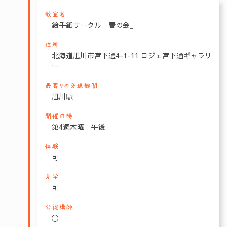
教室名
絵手紙サークル「春の会」
住所
北海道旭川市宮下通4-1-11 ロジェ宮下通ギャラリ
ー
最寄りの交通機関
旭川駅
開催日時
第4週木曜 午後
体験
可
見学
可
公認講師
〇