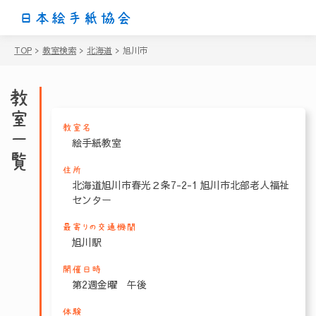
日本絵手紙協会
TOP
>
教室検索
>
北海道
>
旭川市
教室一覧
教室名
絵手紙教室
住所
北海道旭川市春光２条7-2-1 旭川市北部老人福祉
センター
最寄りの交通機関
旭川駅
開催日時
第2週金曜 午後
体験