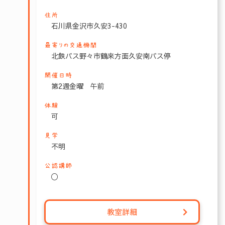
住所
石川県金沢市久安3-430
最寄りの交通機関
北鉄バス野々市鶴来方面久安南バス停
開催日時
第2週金曜 午前
体験
可
見学
不明
公認講師
〇
教室詳細