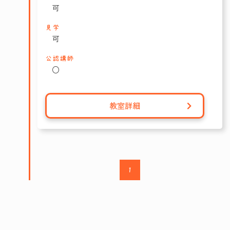
可
見学
可
公認講師
〇
教室詳細
1