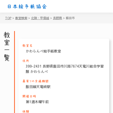
日本絵手紙協会
TOP
>
教室検索
>
北陸・甲信越
>
長野県
>
飯田市
教室一覧
教室名
かわらんべ絵手紙教室
住所
399-2431 長野県飯田市川路7674天竜川総合学習
館 かわらんべ
最寄りの交通機関
飯田線天竜峡駅
開催日時
第1週木曜午前
体験