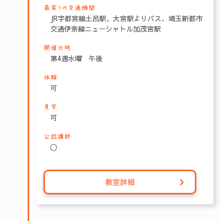
最寄りの交通機関
JR宇都宮線土呂駅、大宮駅よりバス、埼玉新都市
交通伊奈線ニューシャトル加茂宮駅
開催日時
第4週水曜 午後
体験
可
見学
可
公認講師
〇
教室詳細