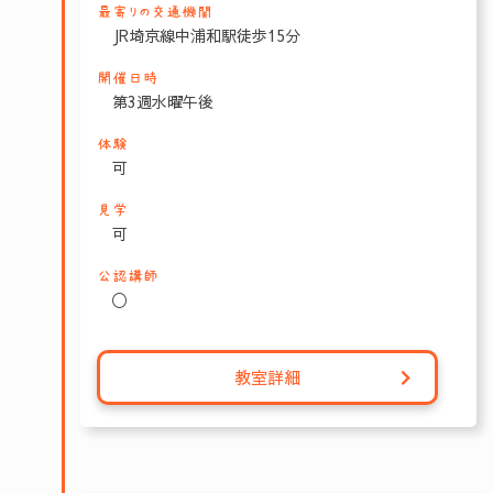
最寄りの交通機関
JR埼京線中浦和駅徒歩15分
開催日時
第3週水曜午後
体験
可
見学
可
公認講師
〇
教室詳細