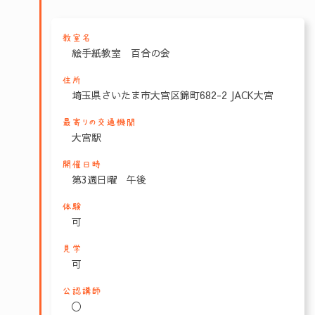
教室名
絵手紙教室 百合の会
住所
埼玉県さいたま市大宮区錦町682-2 JACK大宮
最寄りの交通機関
大宮駅
開催日時
第3週日曜 午後
体験
可
見学
可
公認講師
〇