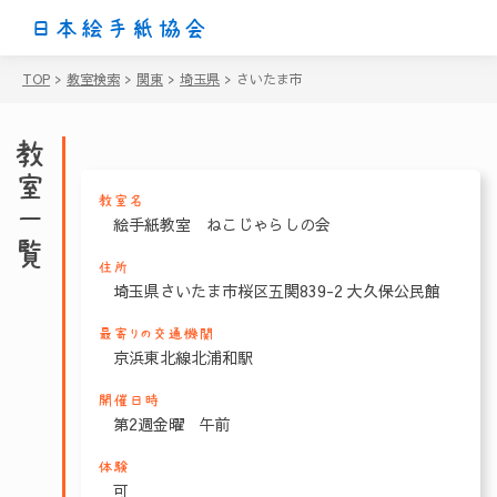
日本絵手紙協会
TOP
>
教室検索
>
関東
>
埼玉県
>
さいたま市
教室一覧
教室名
絵手紙教室 ねこじゃらしの会
住所
埼玉県さいたま市桜区五関839-2 大久保公民館
最寄りの交通機関
京浜東北線北浦和駅
開催日時
第2週金曜 午前
体験
可