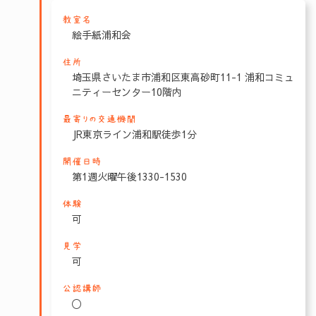
教室名
絵手紙浦和会
住所
埼玉県さいたま市浦和区東高砂町11-1 浦和コミュ
ニティーセンター10階内
最寄りの交通機関
JR東京ライン浦和駅徒歩1分
開催日時
第1週火曜午後1330-1530
体験
可
見学
可
公認講師
〇