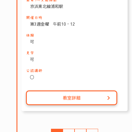
最寄りの交通機関
京浜東北線浦和駅
開催日時
第3週金曜 午前10・12
体験
可
見学
可
公認講師
〇
教室詳細