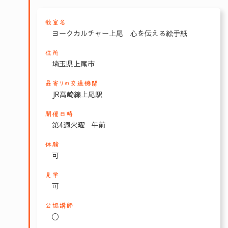
教室名
ヨークカルチャー上尾 心を伝える絵手紙
住所
埼玉県上尾市
最寄りの交通機関
JR高崎線上尾駅
開催日時
第4週火曜 午前
体験
可
見学
可
公認講師
〇