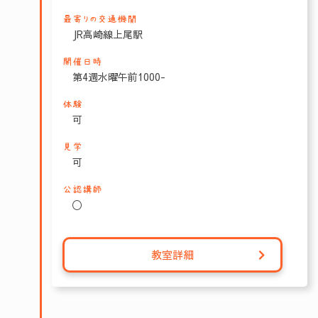
最寄りの交通機関
JR高崎線上尾駅
開催日時
第4週水曜午前1000-
体験
可
見学
可
公認講師
〇
教室詳細