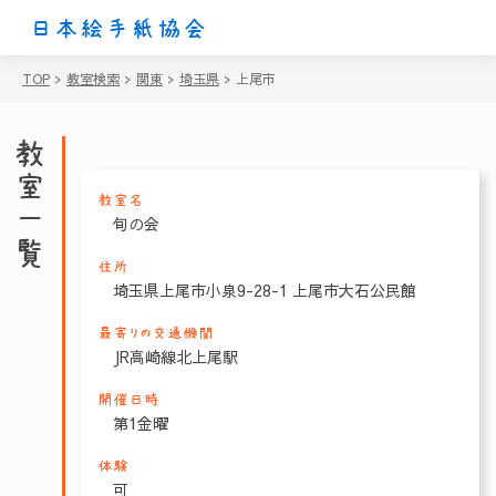
日本絵手紙協会
TOP
>
教室検索
>
関東
>
埼玉県
>
上尾市
教室一覧
教室名
旬の会
住所
埼玉県上尾市小泉9-28-1 上尾市大石公民館
最寄りの交通機関
JR高崎線北上尾駅
開催日時
第1金曜
体験
可