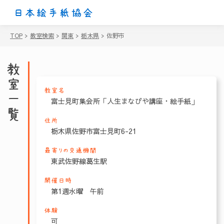
日本絵手紙協会
TOP
>
教室検索
>
関東
>
栃木県
>
佐野市
教室一覧
教室名
富士見町集会所「人生まなびや講座・絵手紙」
住所
栃木県佐野市富士見町6-21
最寄りの交通機関
東武佐野線葛生駅
開催日時
第1週水曜 午前
体験
可