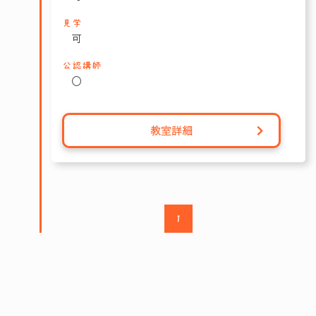
見学
可
公認講師
〇
教室詳細
1