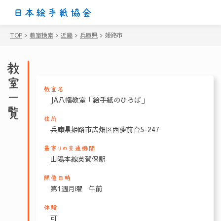
日本絵手紙協会
TOP
>
教室検索
>
近畿
>
兵庫県
>
姫路市
教室一覧
教室名
JA八幡教室「絵手紙のひろば」
住所
兵庫県姫路市広畑区西夢前台5-247
最寄りの交通機関
山陽本線英賀保駅
開催日時
第1週月曜 午前
体験
可