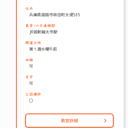
住所
兵庫県姫路市林田町大堤535
最寄りの交通機関
JR姫新線太市駅
開催日時
第１週水曜午前
体験
可
見学
可
公認講師
〇
教室詳細