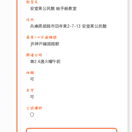
教室名
安室東公民館 絵手紙教室
住所
兵庫県姫路市田寺東2-7-13 安室東公民館
最寄りの交通機関
JR神戸線姫路駅
開催日時
第2.4週火曜午前
体験
可
見学
可
公認講師
〇