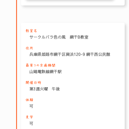
教室名
サークルバラ色の風 網干B教室
住所
兵庫県姫路市網干区興浜120-9 網干西公民館
最寄りの交通機関
山陽電鉄線網干駅
開催日時
第3週火曜 午後
体験
可
見学
可