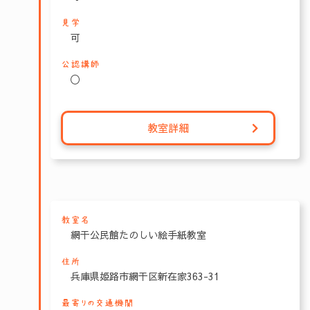
見学
可
公認講師
〇
教室詳細
教室名
網干公民館たのしい絵手紙教室
住所
兵庫県姫路市網干区新在家363-31
最寄りの交通機関