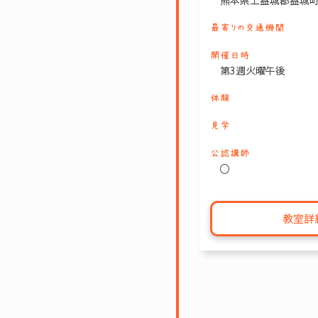
熊本県上益城郡益城
最寄りの交通機関
開催日時
第3週火曜午後
体験
見学
公認講師
〇
教室詳