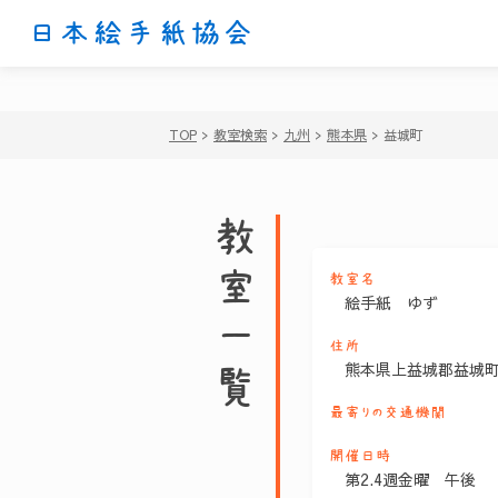
日本絵手紙協会
TOP
>
教室検索
>
九州
>
熊本県
>
益城町
教室一覧
教室名
絵手紙 ゆず
住所
熊本県上益城郡益城
最寄りの交通機関
開催日時
第2.4週金曜 午後