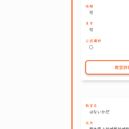
体験
可
見学
可
公認講師
〇
教室詳
教室名
はないかだ
住所