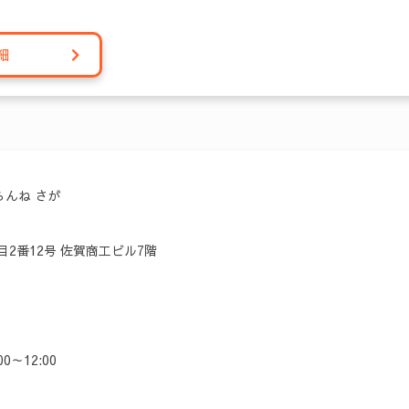
細
らんね さが
2番12号 佐賀商工ビル7階
0～12:00