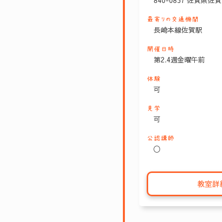
840-0857 佐賀県佐
最寄りの交通機関
長崎本線佐賀駅
開催日時
第2.4週金曜午前
体験
可
見学
可
公認講師
〇
教室詳