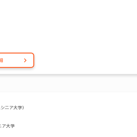
細
県シ二ア大学）
ニア大学