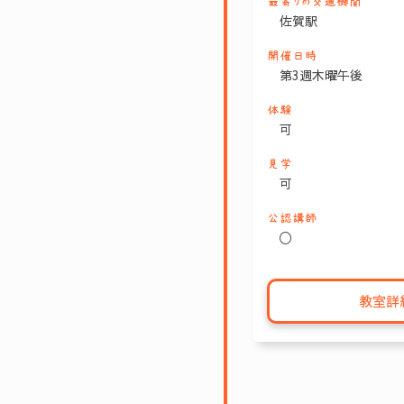
最寄りの交通機関
佐賀駅
開催日時
第3週木曜午後
体験
可
見学
可
公認講師
〇
教室詳