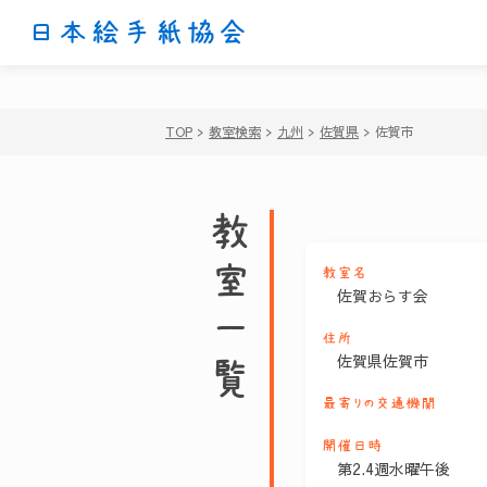
日本絵手紙協会
TOP
>
教室検索
>
九州
>
佐賀県
>
佐賀市
教室一覧
教室名
佐賀おらす会
住所
佐賀県佐賀市
最寄りの交通機関
開催日時
第2.4週水曜午後