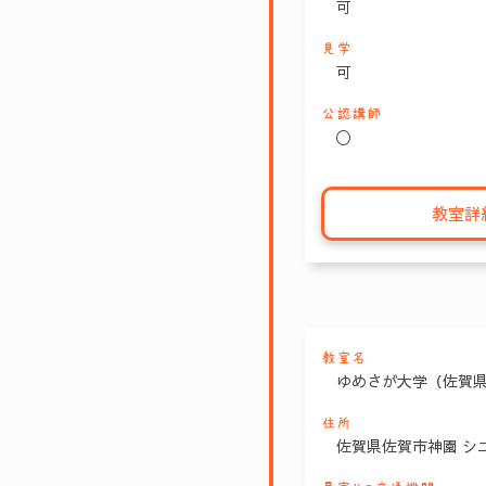
可
見学
可
公認講師
〇
教室詳
教室名
ゆめさが大学（佐賀
住所
佐賀県佐賀市神園 シ