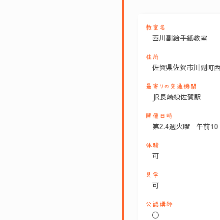
教室名
西川副絵手紙教室
住所
佐賀県佐賀市川副町西古
最寄りの交通機関
JR長崎線佐賀駅
開催日時
第2.4週火曜 午前10
体験
可
見学
可
公認講師
〇