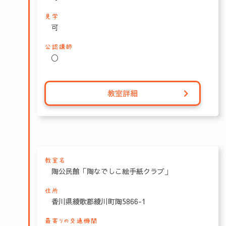
見学
可
公認講師
〇
教室詳細
教室名
陶公民館「陶なでしこ絵手紙クラブ」
住所
香川県綾歌郡綾川町陶5866-1
最寄りの交通機関