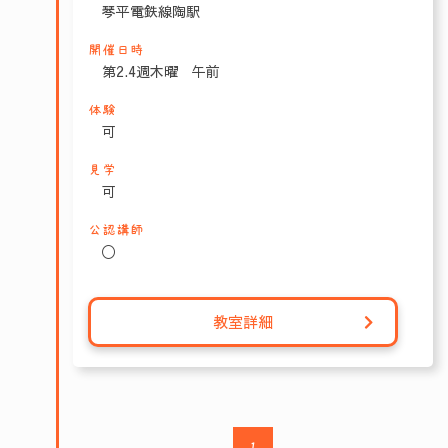
琴平電鉄線陶駅
開催日時
第2.4週木曜 午前
体験
可
見学
可
公認講師
〇
教室詳細
1