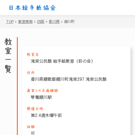
日本絵手紙協会
TOP
>
教室検索
>
四国
>
香川県
>
綾川町
教室一覧
教室名
滝宮公民館 絵手紙教室（彩の会）
住所
香川県綾歌郡綾川町滝宮297 滝宮公民館
最寄りの交通機関
琴電綾川駅
開催日時
第2.4週木曜午前
体験
可