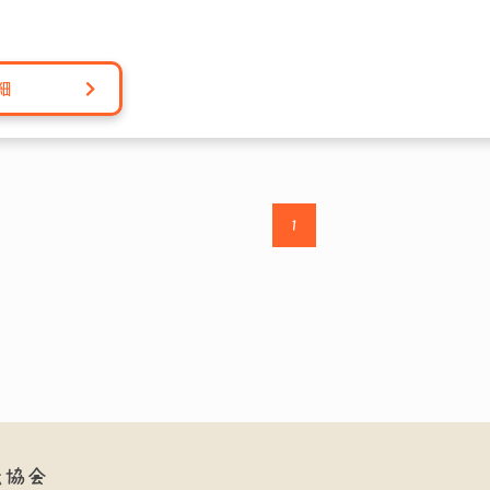
細
1
紙協会