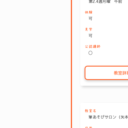
第2.4週月曜 午前
体験
可
見学
可
公認講師
〇
教室詳
教室名
筆あそびサロン（矢