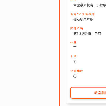
住所
宮城県東松島市小松字
最寄りの交通機関
仙石線矢本駅
開催日時
第1.3週金曜 午前
体験
可
見学
可
公認講師
〇
教室詳