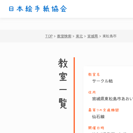
日本絵手紙協会
TOP
>
教室検索
>
東北
>
宮城県
>
東松島市
教室一覧
教室名
サークル結
住所
宮城県東松島市あおい
最寄りの交通機関
仙石線
開催日時