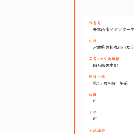
教室名
矢本西市民センター
住所
宮城県東松島市小松字
最寄りの交通機関
仙石線矢本駅
開催日時
第1.3週月曜 午前
体験
可
見学
可
公認講師