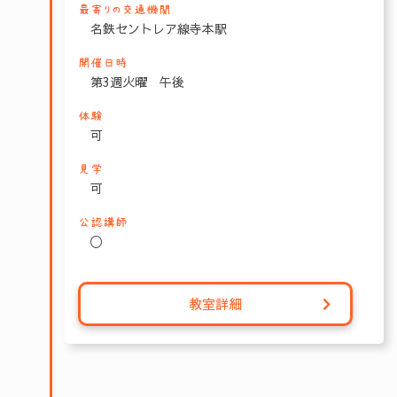
最寄りの交通機関
名鉄セントレア線寺本駅
開催日時
第3週火曜 午後
体験
可
見学
可
公認講師
〇
教室詳細