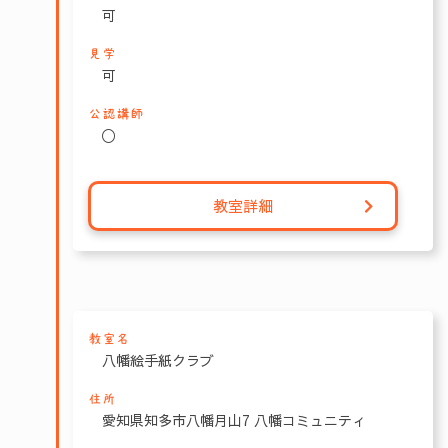
可
見学
可
公認講師
〇
教室詳細
教室名
八幡絵手紙クラブ
住所
愛知県知多市八幡月山7 八幡コミュニティ