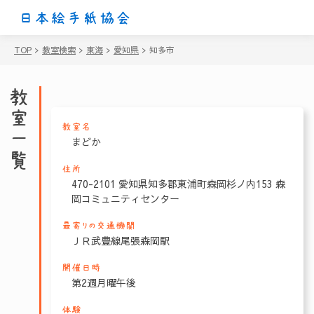
日本絵手紙協会
TOP
>
教室検索
>
東海
>
愛知県
>
知多市
教室一覧
教室名
まどか
住所
470-2101 愛知県知多郡東浦町森岡杉ノ内153 森
岡コミュニティセンター
最寄りの交通機関
ＪＲ武豊線尾張森岡駅
開催日時
第2週月曜午後
体験