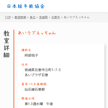
日本絵手紙協会
TOP
>
教室検索
>
東北
>
宮城県
>
石巻市
>
あいラブえっちゃん
教室詳細
あいラブえっちゃん
講師名
阿部悦子
住所
宮城県石巻市立町1-7-3
あいプラザ石巻
最寄りの交通機関
仙石線石巻駅
開催日時
第1.3週水曜 午後