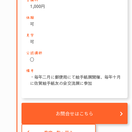
受講料
1,000円
体験
可
見学
可
公認講師
〇
備考
・毎年二月に郵便局にて絵手紙展開催、毎年十月
に佐賀絵手紙友の会交流展に参加
お問合せはこちら