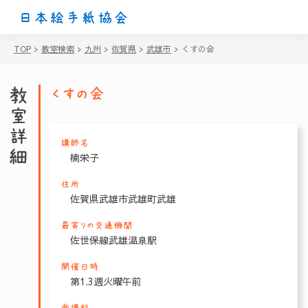
日本絵手紙協会
TOP
>
教室検索
>
九州
>
佐賀県
>
武雄市
>
くすの会
教室詳細
くすの会
講師名
楠栄子
住所
佐賀県武雄市武雄町武雄
最寄りの交通機関
佐世保線武雄温泉駅
開催日時
第1.3週火曜午前