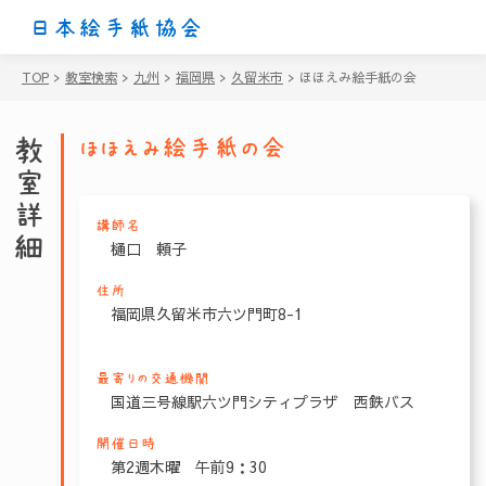
日本絵手紙協会
TOP
>
教室検索
>
九州
>
福岡県
>
久留米市
>
ほほえみ絵手紙の会
教室詳細
ほほえみ絵手紙の会
講師名
樋口 頼子
住所
福岡県久留米市六ツ門町8-1
最寄りの交通機関
国道三号線駅六ツ門シティプラザ 西鉄バス
開催日時
第2週木曜 午前9：30