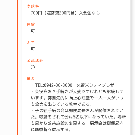
受講料
700円（運営費200円含）入会金なし
体験
可
見学
可
公認講師
〇
備考
・TEL:0942-36-3000 久留米シティプラザ
・会役をおき手続きが大変ですけれども継続して
います。雰囲気的に向上心旺盛で一人一人がいつ
も全力を出している教室である。
・子の絵手紙の会は郵便局長さんが開催されてい
た。転勤をされて会は5名以下になっていた。場所
も局から公共施設に変更する。展示会は郵便局内
に四季折々展示する。