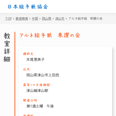
日本絵手紙協会
TOP
>
教室検索
>
中国
>
岡山県
>
津山市
>
アルネ絵手紙 参讃の会
教室詳細
アルネ絵手紙 参讃の会
講師名
木尾恵美子
住所
岡山県津山市上田邑
最寄りの交通機関
津山線津山駅
開催日時
第1週土曜 午後