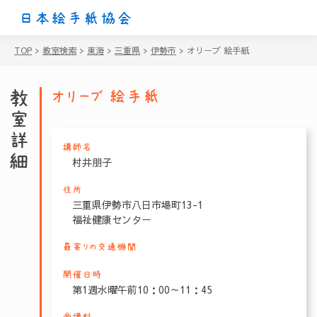
日本絵手紙協会
TOP
>
教室検索
>
東海
>
三重県
>
伊勢市
>
オリーブ 絵手紙
教室詳細
オリーブ 絵手紙
講師名
村井朋子
住所
三重県伊勢市八日市場町13-1
福祉健康センター
最寄りの交通機関
開催日時
第1週水曜午前10：00～11：45