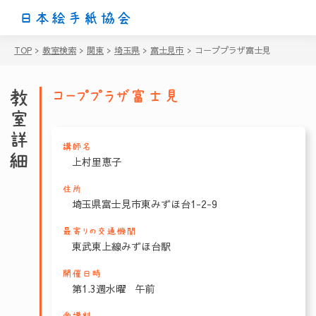
日本絵手紙協会
TOP
>
教室検索
>
関東
>
埼玉県
>
富士見市
>
コーププラザ富士見
教室詳細
コーププラザ富士見
講師名
上村里恵子
住所
埼玉県富士見市東みずほ台1-2-9
最寄りの交通機関
東武東上線みずほ台駅
開催日時
第1.3週水曜 午前