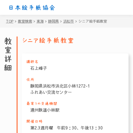
日本絵手紙協会
TOP
>
教室検索
>
東海
>
静岡県
>
浜松市
>
シニア絵手紙教室
教室詳細
シニア絵手紙教室
講師名
石上峰子
住所
静岡県浜松市浜北区小林1272-1
ふれあい交流センター
最寄りの交通機関
遠州鉄道小林駅
開催日時
第2.3週月曜 午前9：30、午後13：30