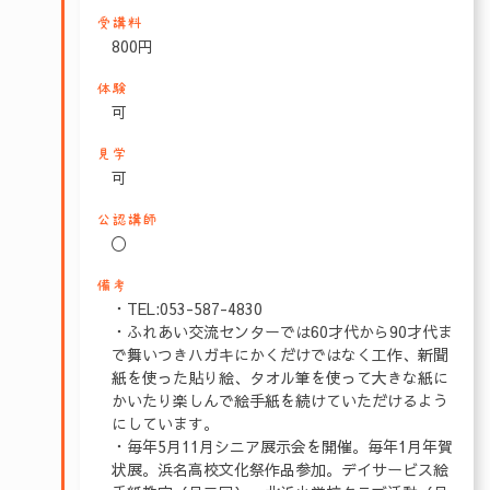
受講料
800円
体験
可
見学
可
公認講師
〇
備考
・TEL:053-587-4830
・ふれあい交流センターでは60才代から90才代ま
で舞いつきハガキにかくだけではなく工作、新聞
紙を使った貼り絵、タオル筆を使って大きな紙に
かいたり楽しんで絵手紙を続けていただけるよう
にしています。
・毎年5月11月シニア展示会を開催。毎年1月年賀
状展。浜名高校文化祭作品参加。デイサービス絵