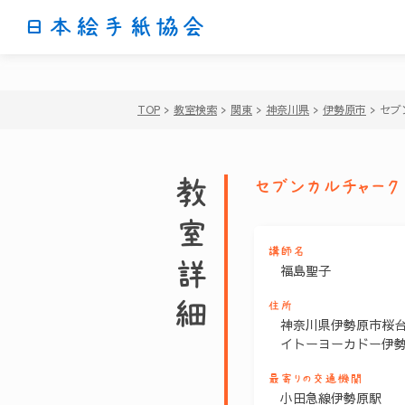
日本絵手紙協会
TOP
>
教室検索
>
関東
>
神奈川県
>
伊勢原市
>
セブ
教室詳細
セブンカルチャー
講師名
福島聖子
住所
神奈川県伊勢原市桜台1
イトーヨーカドー伊勢
最寄りの交通機関
小田急線伊勢原駅