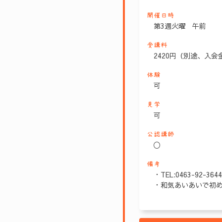
開催日時
第3週火曜 午前
受講料
2420円（別途、入
体験
可
見学
可
公認講師
〇
備考
・TEL:0463-92-3644
・和気あいあいで初