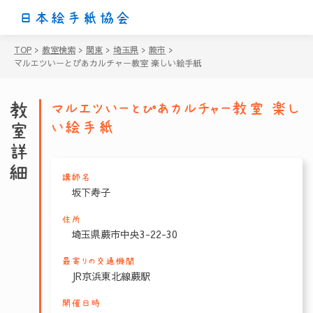
日本絵手紙協会
TOP
>
教室検索
>
関東
>
埼玉県
>
蕨市
>
マルエツいーとぴあカルチャー教室 楽しい絵手紙
教室詳細
マルエツいーとぴあカルチャー教室 楽し
い絵手紙
講師名
坂下寿子
住所
埼玉県蕨市中央3-22-30
最寄りの交通機関
JR京浜東北線蕨駅
開催日時