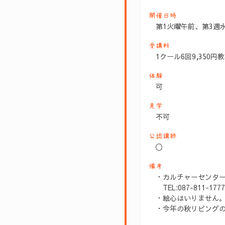
開催日時
第1火曜午前、第3週
受講料
1クール6回9,350円教
体験
可
見学
不可
公認講師
〇
備考
・カルチャーセンタ
TEL:087-811-1777
・絵心はいりません
・今年の秋リビングの