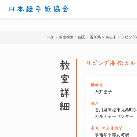
日本絵手紙協会
TOP
>
教室検索
>
四国
>
香川県
>
高松市
>
リビング
教室詳細
リビング高松カル
講師名
石井聖子
住所
香川県高松市丸亀町8-
カルチャーセンター
最寄りの交通機関
琴電琴平線瓦町駅