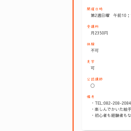
開催日時
第2週日曜 午前10：
受講料
月2350円
体験
不可
見学
可
公認講師
〇
備考
・TEL:082-208-2084
・楽しんでかいた絵
・初心者も経験者も