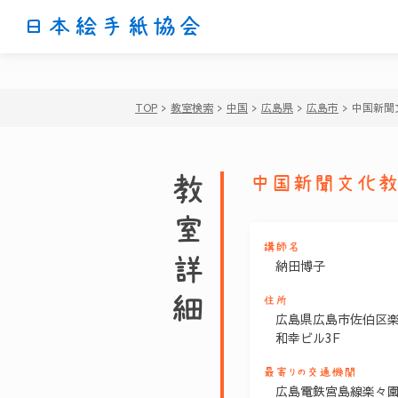
日本絵手紙協会
TOP
>
教室検索
>
中国
>
広島県
>
広島市
>
中国新聞
教室詳細
中国新聞文化教
講師名
納田博子
住所
広島県広島市佐伯区楽々
和幸ビル3F
最寄りの交通機関
広島電鉄宮島線楽々