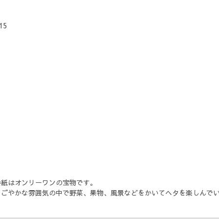
15
手紙はオンリーワンの宝物です。
なごやかな雰囲気の中で野菜、果物、風景などをかいてヘタを楽しんで