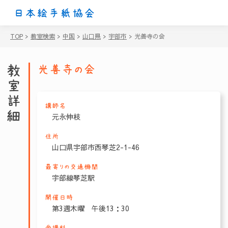
日本絵手紙協会
TOP
>
教室検索
>
中国
>
山口県
>
宇部市
>
光善寺の会
教室詳細
光善寺の会
講師名
元永伸枝
住所
山口県宇部市西琴芝2-1-46
最寄りの交通機関
宇部線琴芝駅
開催日時
第3週木曜 午後13：30