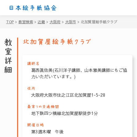
日本絵手紙協会
TOP
>
教室検索
>
近畿
>
大阪府
>
大阪市
>
北加賀屋絵手紙クラブ
教室詳細
北加賀屋絵手紙クラブ
講師名
葛西眞佐美(石川洋子講師、山本雅美講師にもご協
力いただいています。)
住所
大阪府大阪市住之江区北加賀屋1-5-28
最寄りの交通機関
地下鉄四ツ橋線北加賀屋駅徒歩1分
開催日時
第3週木曜 午後