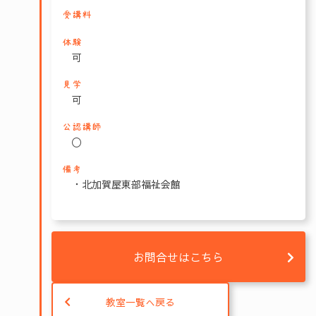
受講料
体験
可
見学
可
公認講師
〇
備考
・北加賀屋東部福祉会館
お問合せはこちら
教室一覧へ戻る