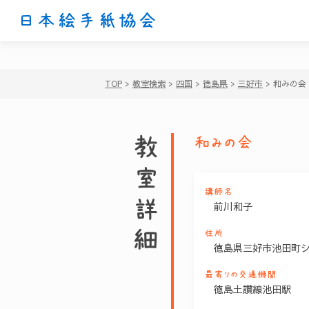
日本絵手紙協会
TOP
>
教室検索
>
四国
>
徳島県
>
三好市
>
和みの会
教室詳細
和みの会
講師名
前川和子
住所
徳島県三好市池田町
最寄りの交通機関
徳島土讃線池田駅