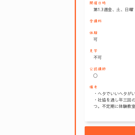
開催日時
第1.3週金、土、日
受講料
体験
可
見学
不可
公認講師
〇
備考
・ヘタでいいヘタが
・社協を通し年三回
つ。不定期に体験教