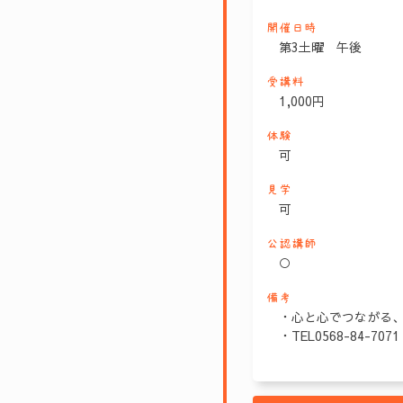
開催日時
第3土曜 午後
受講料
1,000円
体験
可
見学
可
公認講師
○
備考
・心と心でつながる
・TEL0568-84-7