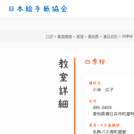
日本絵手紙協会
TOP
>
教室検索
>
東海
>
愛知県
>
春日井市
>
四季桜
教室詳細
四季桜
講師名
小岸 広子
住所
486-0809
愛知県春日井市町屋町3
最寄りの交通機関
名鉄バス南町屋駅