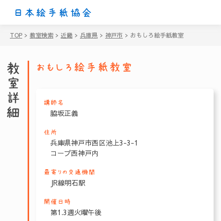
日本絵手紙協会
TOP
>
教室検索
>
近畿
>
兵庫県
>
神戸市
>
おもしろ絵手紙教室
教室詳細
おもしろ絵手紙教室
講師名
脇坂正義
住所
兵庫県神戸市西区池上3-3-1
コープ西神戸内
最寄りの交通機関
JR線明石駅
開催日時
第1.3週火曜午後