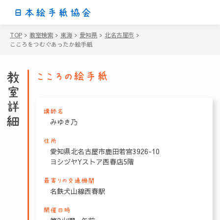
日本絵手紙協会
TOP
>
教室検索
>
東海
>
愛知県
>
北名古屋市
>
こころをつむぐあったか絵手紙
教室詳細
こころの絵手紙
講師名
みゆき乃
住所
愛知県北名古屋市鹿田若宮3926-10
ヨシヅヤYストア西春店5階
最寄りの交通機関
名鉄犬山線西春駅
開催日時