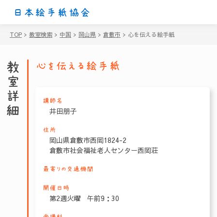
日本絵手紙協会
TOP
>
教室検索
>
中国
>
岡山県
>
倉敷市
>
心を伝える絵手紙
教室詳細
心を伝える絵手紙
講師名
井田朋子
住所
岡山県倉敷市西岡1824-2
倉敷市社会福祉老人センター西岡荘
最寄りの交通機関
開催日時
第2週火曜 午前9：30