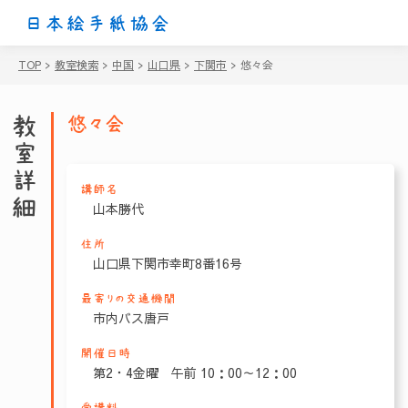
日本絵手紙協会
TOP
>
教室検索
>
中国
>
山口県
>
下関市
>
悠々会
教室詳細
悠々会
講師名
山本勝代
住所
山口県下関市幸町8番16号
最寄りの交通機関
市内バス唐戸
開催日時
第2・4金曜 午前 10：00～12：00