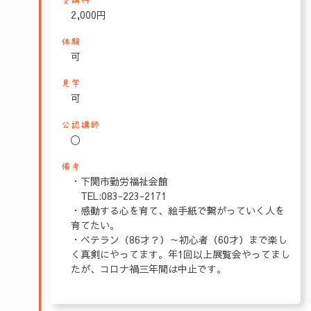
受講料
2,000円
体験
可
見学
可
公認講師
〇
備考
・下関市勤労福祉会館
TEL:083-223-2171
・感動する心を育て、絵手紙で繋がっていく人を
育てたい。
・ベテラン（86才？）～初心者（60才）まで楽し
く真剣にやってます。年1回以上展覧会やってまし
たが、コロナ禍三年間は中止です。