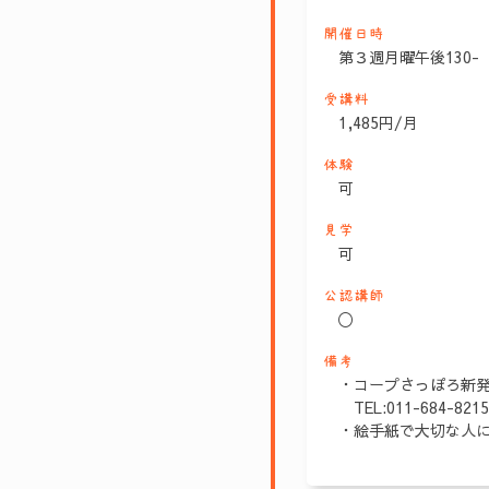
開催日時
第３週月曜午後130-
受講料
1,485円/月
体験
可
見学
可
公認講師
〇
備考
・コープさっぽろ新
TEL:011-684-8215
・絵手紙で大切な人