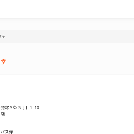
教室
教室
発寒５条５丁目1-10
寒店
前バス停