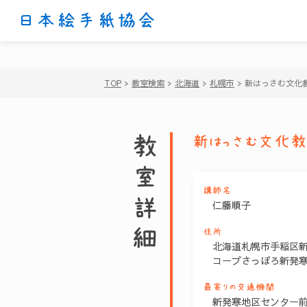
日本絵手紙協会
TOP
>
教室検索
>
北海道
>
札幌市
>
新はっさむ文化
教室詳細
新はっさむ文化
講師名
仁藤順子
住所
北海道札幌市手稲区新
コープさっぽろ新発
最寄りの交通機関
新発寒地区センター