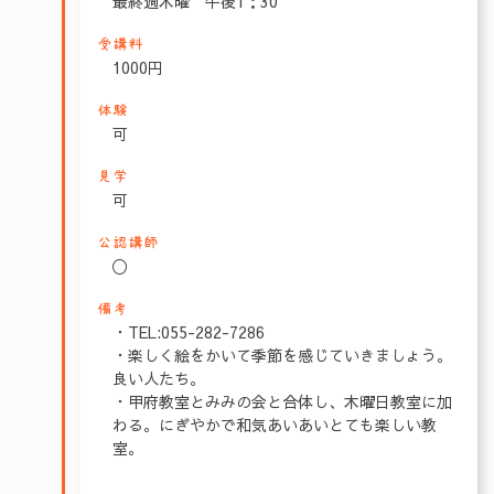
最終週木曜 午後1：30
受講料
1000円
体験
可
見学
可
公認講師
〇
備考
・TEL:055-282-7286
・楽しく絵をかいて季節を感じていきましょう。
良い人たち。
・甲府教室とみみの会と合体し、木曜日教室に加
わる。にぎやかで和気あいあいとても楽しい教
室。