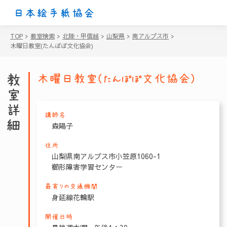
日本絵手紙協会
TOP
>
教室検索
>
北陸・甲信越
>
山梨県
>
南アルプス市
>
木曜日教室(たんぽぽ文化協会)
教室詳細
木曜日教室(たんぽぽ文化協会)
講師名
森陽子
住所
山梨県南アルプス市小笠原1060-1
櫛形障害学習センター
最寄りの交通機関
身延線花輪駅
開催日時