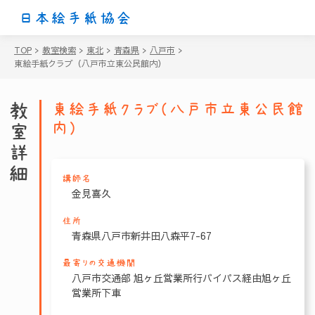
日本絵手紙協会
TOP
>
教室検索
>
東北
>
青森県
>
八戸市
>
東絵手紙クラブ（八戸市立東公民館内）
教室詳細
東絵手紙クラブ（八戸市立東公民館
内）
講師名
金見喜久
住所
青森県八戸市新井田八森平7-67
最寄りの交通機関
八戸市交通部 旭ヶ丘営業所行バイパス経由旭ヶ丘
営業所下車