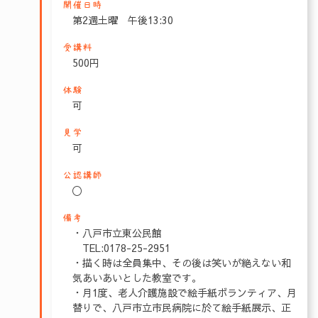
開催日時
第2週土曜 午後13:30
受講料
500円
体験
可
見学
可
公認講師
〇
備考
・八戸市立東公民館
TEL:0178-25-2951
・描く時は全員集中、その後は笑いが絶えない和
気あいあいとした教室です。
・月1度、老人介護施設で絵手紙ボランティア、月
替りで、八戸市立市民病院に於て絵手紙展示、正