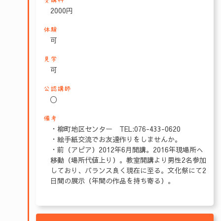
受講料
2000円
体験
可
見学
可
公認講師
〇
備考
・柳町地区センター TEL:076-433-0620
・絵手紙交流でお友達作りをしませんか。
・前（アピア）2012年6月開講。2016年現場所へ
移動（場所代値上り）。教室開講より男性2名参加
しており、バランス良く現在に至る。文化祭にて2
日間の展示（年間の作品を持ち寄る）。