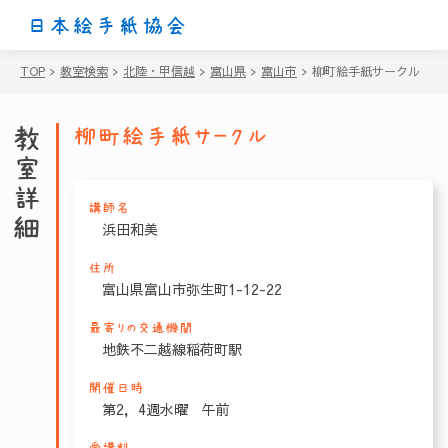
日本絵手紙協会
TOP
>
教室検索
>
北陸・甲信越
>
富山県
>
富山市
>
柳町絵手紙サークル
教室詳細
柳町絵手紙サークル
講師名
浜田和美
住所
富山県富山市弥生町1-12-22
最寄りの交通機関
地鉄不二越線稲荷町駅
開催日時
第2，4週水曜 午前