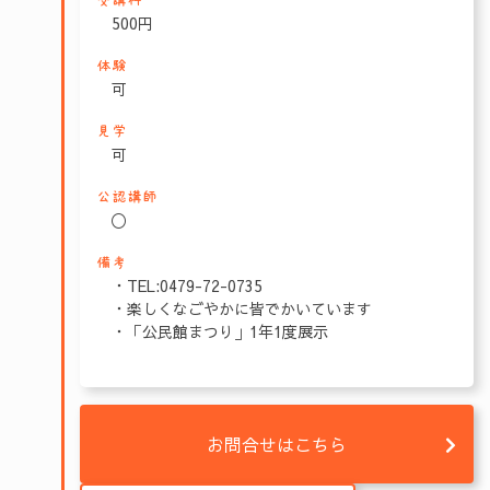
受講料
500円
体験
可
見学
可
公認講師
〇
備考
・TEL:0479-72-0735
・楽しくなごやかに皆でかいています
・「公民館まつり」1年1度展示
お問合せはこちら