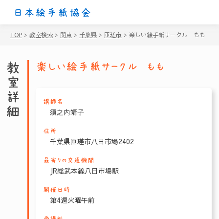
日本絵手紙協会
TOP
>
教室検索
>
関東
>
千葉県
>
匝瑳市
>
楽しい絵手紙サークル もも
教室詳細
楽しい絵手紙サークル もも
講師名
須之内靖子
住所
千葉県匝瑳市八日市場2402
最寄りの交通機関
JR総武本線八日市場駅
開催日時
第4週火曜午前