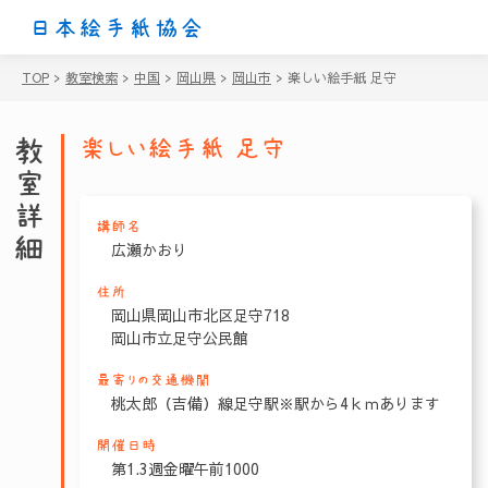
日本絵手紙協会
TOP
>
教室検索
>
中国
>
岡山県
>
岡山市
>
楽しい絵手紙 足守
教室詳細
楽しい絵手紙 足守
講師名
広瀬かおり
住所
岡山県岡山市北区足守718
岡山市立足守公民館
最寄りの交通機関
桃太郎（吉備）線足守駅※駅から4ｋｍあります
開催日時
第1.3週金曜午前1000