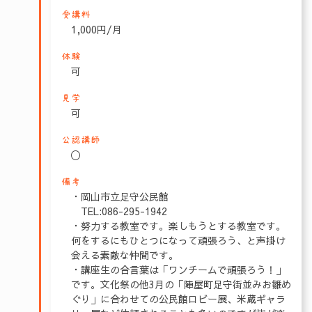
受講料
1,000円/月
体験
可
見学
可
公認講師
〇
備考
・岡山市立足守公民館
TEL:086-295-1942
・努力する教室です。楽しもうとする教室です。
何をするにもひとつになって頑張ろう、と声掛け
会える素敵な仲間です。
・講座生の合言葉は「ワンチームで頑張ろう！」
です。文化祭の他3月の「陣屋町足守街並みお雛め
ぐり」に合わせての公民館ロビー展、米蔵ギャラ