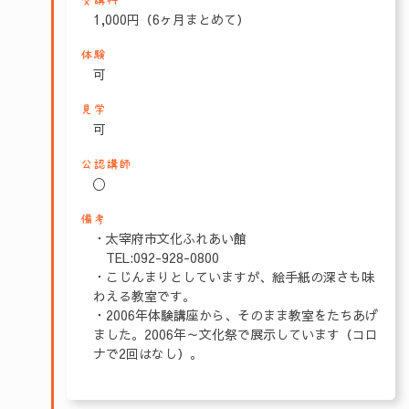
受講料
1,000円（6ヶ月まとめて）
体験
可
見学
可
公認講師
〇
備考
・太宰府市文化ふれあい館
TEL:092-928-0800
・こじんまりとしていますが、絵手紙の深さも味
わえる教室です。
・2006年体験講座から、そのまま教室をたちあげ
ました。2006年～文化祭で展示しています（コロ
ナで2回はなし）。