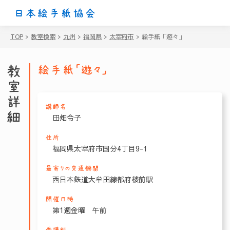
日本絵手紙協会
TOP
>
教室検索
>
九州
>
福岡県
>
太宰府市
>
絵手紙「遊々」
教室詳細
絵手紙「遊々」
講師名
田畑令子
住所
福岡県太宰府市国分4丁目9-1
最寄りの交通機関
西日本鉄道大牟田線都府楼前駅
開催日時
第1週金曜 午前