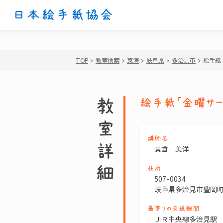
日本絵手紙協会
TOP
>
教室検索
>
東海
>
岐阜県
>
多治見市
>
絵手紙
教室詳細
絵手紙「金曜サー
講師名
黄倉 美洋
住所
507-0034
岐阜県多治見市豊岡町
最寄りの交通機関
ＪＲ中央線多治見駅