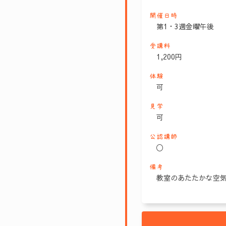
開催日時
第1・3週金曜午後
受講料
1,200円
体験
可
見学
可
公認講師
〇
備考
教室のあたたかな空