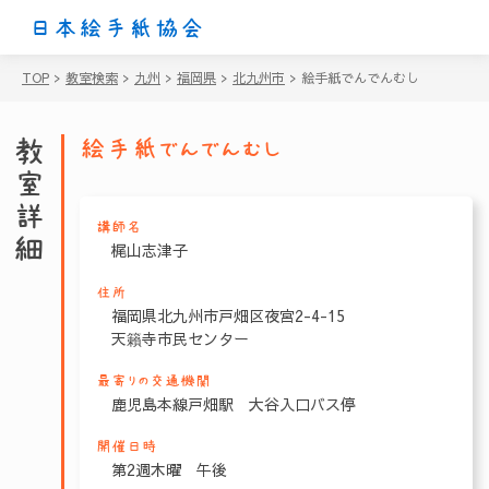
日本絵手紙協会
TOP
>
教室検索
>
九州
>
福岡県
>
北九州市
>
絵手紙でんでんむし
教室詳細
絵手紙でんでんむし
講師名
梶山志津子
住所
福岡県北九州市戸畑区夜宮2-4-15
天籟寺市民センター
最寄りの交通機関
鹿児島本線戸畑駅 大谷入口バス停
開催日時
第2週木曜 午後