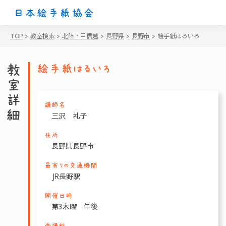
日本絵手紙協会
TOP
>
教室検索
>
北陸・甲信越
>
長野県
>
長野市
>
絵手紙はるいろ
教室詳細
絵手紙はるいろ
講師名
三沢 礼子
住所
長野県長野市
最寄りの交通機関
JR長野駅
開催日時
第3木曜 午後