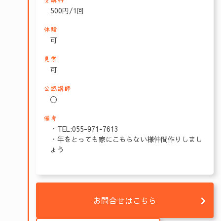
受講料
500円/1回
体験
可
見学
可
公認講師
〇
備考
・TEL:055-971-7613
・年をとっても家にこもらない様仲間作りしまし
ょう
お問合せはこちら