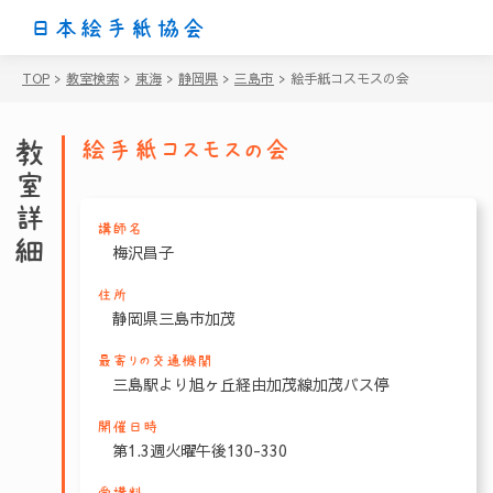
日本絵手紙協会
TOP
>
教室検索
>
東海
>
静岡県
>
三島市
>
絵手紙コスモスの会
教室詳細
絵手紙コスモスの会
講師名
梅沢昌子
住所
静岡県三島市加茂
最寄りの交通機関
三島駅より旭ヶ丘経由加茂線加茂バス停
開催日時
第1.3週火曜午後130-330