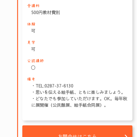
受講料
500円教材費別
体験
可
見学
可
公認講師
〇
備考
・TEL:0287-37-6130
・思いを伝える絵手紙、ともに楽しみましょう。
・どなたでも参加していただけます。OK。毎年秋
に展開催（公民館展、絵手紙合同展）。
お問合せはこちら