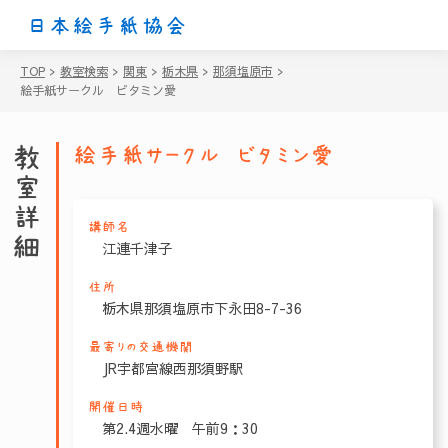
日本絵手紙協会
TOP
>
教室検索
>
関東
>
栃木県
>
那須塩原市
>
絵手紙サークル ビタミン愛
教室詳細
絵手紙サークル ビタミン愛
講師名
江連千津子
住所
栃木県那須塩原市下永田8-7-36
最寄りの交通機関
JR宇都宮線西那須野駅
開催日時
第2.4週水曜 午前9：30