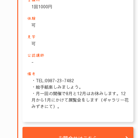
受講料
1回1000円
体験
可
見学
可
公認講師
-
備考
・TEL:0987-23-7482
・絵手紙楽しみましょう。
・月一回の開催で8月と12月はお休みします。12
月から1月にかけて展覧会をします（ギャラリー花
みずきにて）。