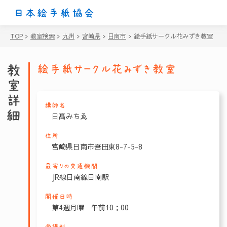
日本絵手紙協会
TOP
>
教室検索
>
九州
>
宮崎県
>
日南市
>
絵手紙サークル花みずき教室
教室詳細
絵手紙サークル花みずき教室
講師名
日髙みちゑ
住所
宮崎県日南市吾田東8-7-5-8
最寄りの交通機関
JR線日南線日南駅
開催日時
第4週月曜 午前10：00