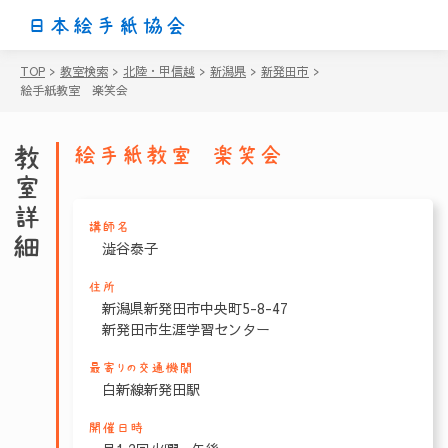
日本絵手紙協会
TOP
>
教室検索
>
北陸・甲信越
>
新潟県
>
新発田市
>
絵手紙教室 楽笑会
教室詳細
絵手紙教室 楽笑会
講師名
澁谷泰子
住所
新潟県新発田市中央町5-8-47
新発田市生涯学習センター
最寄りの交通機関
白新線新発田駅
開催日時