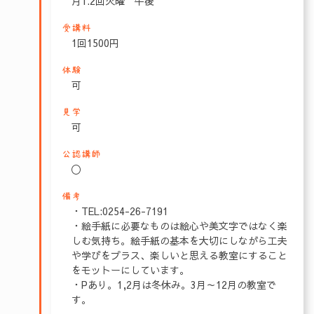
月1.2回火曜 午後
受講料
1回1500円
体験
可
見学
可
公認講師
〇
備考
・TEL:0254-26-7191
・絵手紙に必要なものは絵心や美文字ではなく楽
しむ気持ち。絵手紙の基本を大切にしながら工夫
や学びをプラス、楽しいと思える教室にすること
をモットーにしています。
・Pあり。1,2月は冬休み。3月～12月の教室で
す。