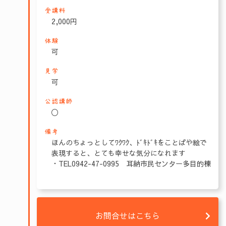
受講料
2,000円
体験
可
見学
可
公認講師
〇
備考
ほんのちょっとしてﾜｸﾜｸ、ﾄﾞｷﾄﾞｷをことばや絵で
表現すると、とても幸せな気分になれます
・TEL0942-47-0995 耳納市民センター多目的棟
お問合せはこちら