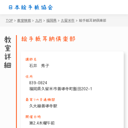
日本絵手紙協会
TOP
>
教室検索
>
九州
>
福岡県
>
久留米市
>
絵手紙耳納倶楽部
教室詳細
絵手紙耳納倶楽部
講師名
石井 秀子
住所
839-0824
福岡県久留米市善導寺町飯田202-1
最寄りの交通機関
久大線善導寺駅
開催日時
第2.4木曜午前