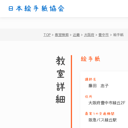
日本絵手紙協会
TOP
>
教室検索
>
近畿
>
大阪府
>
豊中市
>
絵手紙
教室詳細
絵手紙
講師名
藤田 惠子
住所
大阪府豊中市緑丘2F
最寄りの交通機関
阪急バス緑丘駅