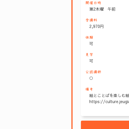
開催日時
第2木曜 午前
受講料
2,970円
体験
可
見学
可
公認講師
○
備考
絵とことばを楽しむ
https://culture