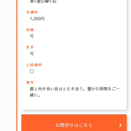
第1週日曜午前
受講料
1,000円
体験
可
見学
可
公認講師
〇
備考
墨と向き合い自分とむきあう。豊かな時間をご一
緒に。
お問合せはこちら