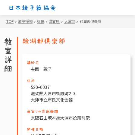
日本絵手紙協会
TOP
>
教室検索
>
近畿
>
滋賀県
>
大津市
>
絵湖都倶楽部
教室詳細
絵湖都倶楽部
講師名
寺西 敦子
住所
520-0037
滋賀県大津市御陵町2-3
大津市立市民文化会館
最寄りの交通機関
京阪石山坂本線大津市役所前駅
開催日時