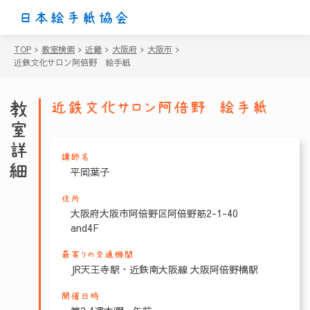
日本絵手紙協会
TOP
>
教室検索
>
近畿
>
大阪府
>
大阪市
>
近鉄文化サロン阿倍野 絵手紙
教室詳細
近鉄文化サロン阿倍野 絵手紙
講師名
平岡葉子
住所
大阪府大阪市阿倍野区阿倍野筋2-1-40
and4F
最寄りの交通機関
JR天王寺駅・近鉄南大阪線 大阪阿倍野橋駅
開催日時