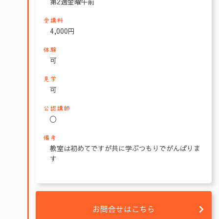
第2週金曜午前
受講料
4,000円
体験
可
見学
可
公認講師
〇
備考
教室は初めてですが共に学ぶつもりでがんばりま
す
お問合せはこちら