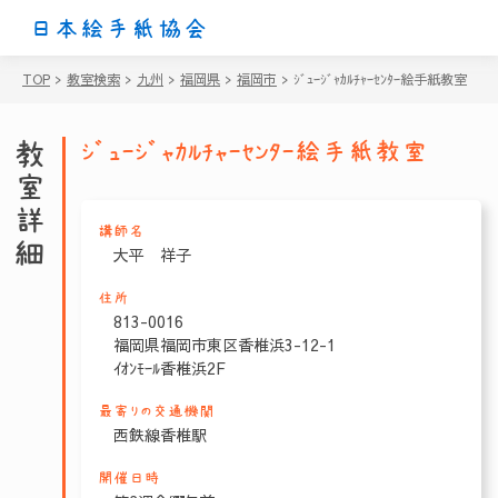
日本絵手紙協会
TOP
>
教室検索
>
九州
>
福岡県
>
福岡市
>
ｼﾞｭｰｼﾞｬｶﾙﾁｬｰｾﾝﾀｰ絵手紙教室
教室詳細
ｼﾞｭｰｼﾞｬｶﾙﾁｬｰｾﾝﾀｰ絵手紙教室
講師名
大平 祥子
住所
813-0016
福岡県福岡市東区香椎浜3-12-1
ｲｵﾝﾓｰﾙ香椎浜2F
最寄りの交通機関
西鉄線香椎駅
開催日時